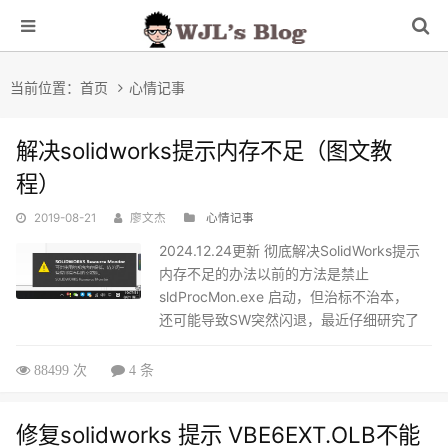
当前位置：
首页
心情记事
解决solidworks提示内存不足（图文教
程）
2019-08-21
廖文杰
心情记事
2024.12.24更新 彻底解决SolidWorks提示
内存不足的办法以前的方法是禁止
sldProcMon.exe 启动，但治标不治本，
还可能导致SW突然闪退，最近仔细研究了
下，发现一个彻底解决的办法问题其实很
简单，就是内存不足，但不是物理内存不
88499 次
4 条
足，是物理内存+虚拟内存的总空间不足，
调高虚拟内存就行设置方式如下：win11设
修复solidworks 提示 VBE6EXT.OLB不能
置大容量虚拟内存可能卡死，则使用注册