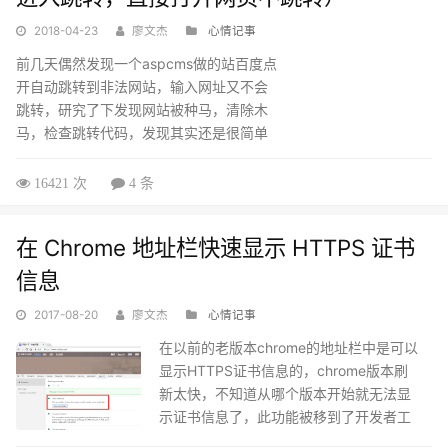
2018-04-23
廖文杰
心情记事
前几天偶然发现一个aspcms做的站百度点
开自动跳转到非法网站，输入网址又不会
跳转，研究了下发现网站被种马，清除木
马，检查跳转代码，发现其实还是很简单
的判断来路跳转的JS代码，这也属于黑帽
技术常用手段，比较常见的就是网页被黑
16421 次
4 条
（类似于我这次），搜索点击进来的就会
自动跳转，而直接打开网页不跳转。这样
在 Chrome 地址栏快速显示 HTTPS 证书
就可以进行定向流量劫持。代码如下：
<script type="text/javascript">
信息
var s=document.referrer i...
2017-08-20
廖文杰
心情记事
在以前的老版本chrome的地址栏中是可以
显示HTTPS证书信息的，chrome版本刷
新太快，不知道从哪个版本开始就无法显
示证书信息了，此功能被移到了开发者工
具中，所以查看起来需要先打开开发者工