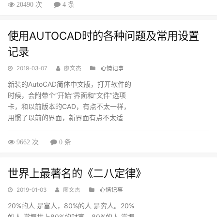
知是理解有问题还是根本就不知道乱回
20490 次
4 条
答，根本解决不了提问人的问题。偶然发
现一个解决办法很管用，彻底解决了我的
使用AUTOCAD时的各种问题及常用设置
问题，方法如下：...
记录
2019-03-07
廖文杰
心情记事
新装的AutoCAD简体中文版，打开软件的
时候，会附带个“开始”界面和“文件”选项
卡，和以前版本的CAD，有点不太一样，
用惯了以前的界面，新界面有点不太适
应，那是不是可以关闭新版的
AutoCAD2019上的“开始”界面和“文件”选
9662 次
0 条
项卡呢？回答是肯定的，可以关闭。
如何关闭AutoCAD新版中文版“开始”界
世界上最著名的《二八定律》
面？ 直接在命令行输入变量命令：
startmode，将值改为...
2019-01-03
廖文杰
心情记事
20%的人 是富人，80%的人 是穷人。20%
的人 掌握世上80%的财富，80%的人 掌握