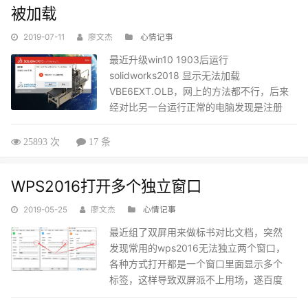
表进行设置，注册表文件如下：设置虚拟
被加载
内存16400.zip设置完成后重新电脑生
2019-07-11
廖文杰
效！...
心情记事
最近升级win10 1903后运行
solidworks2018 显示无法加载
VBE6EXT.OLB，网上的方法都不行，后来
经对比另一台运行正常的电脑发现是注册
表问题，导出正常的注册表，然后导入到
有问题的电脑得以修复！步骤如下……...
25893 次
17 条
WPS2016打开多个独立窗口
2019-05-25
廖文杰
心情记事
最近组了双屏用来做标书对比文档，突然
发现常用的wps2016无法独立两个窗口，
各种方式打开都是一个窗口里面显示多个
标签，这样导致双屏派不上用场，遂百度
之。百度上的各种答案都是答非所问，不