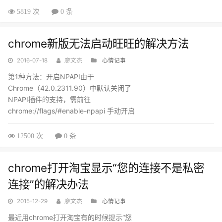
具，再进入安全选项卡，最后才能看到证
5819 次
0 条
书，如下图虽然可以看，但不是很方便，
遂在chrome flags 中找开启方法，并找到
chrome新版无法启动旺旺的解决方法
了^o^...
2016-07-18
廖文杰
心情记事
第1种方法：开启NPAPI由于
Chrome（42.0.2311.90）中默认关闭了
NPAPI插件的支持，需前往
chrome://flags/#enable-npapi 手动开启
注：现在Google Chrome45 以上版本完
全移除对NPAPI插件的支持，flags选项也
12500 次
0 条
已经移除，开启了也没用,第2种方法：进
入Chrome【设置】→【显示高级设
chrome打开淘宝显示“您的连接不是私密
置...】...
连接”的解决办法
2015-12-29
廖文杰
心情记事
最近用chrome打开淘宝有的时候提示“您