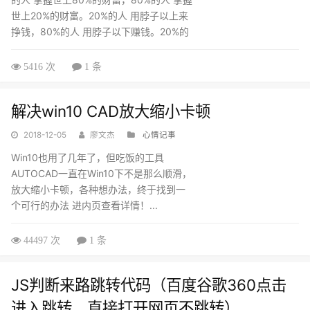
世上20%的财富。20%的人 用脖子以上来
挣钱，80%的人 用脖子以下赚钱。20%的
人 正面思考着，80%的人 负面思考着。
20%的人 买时间，80%的人 卖时间。20%
5416 次
1 条
的人 做事业，80%的人 做事情。20%的人
重视经验，80%的人 重视学历。20%的人
解决win10 CAD放大缩小卡顿
知道行动才有结果，80%的人 认为知识就
是力量。20%的人 我要怎样做就会有钱，
2018-12-05
廖文杰
心情记事
80%的人 我要有钱我就会怎样做。20%的
Win10也用了几年了，但吃饭的工具
人 爱投资，80%的人 爱购...
AUTOCAD一直在Win10下不是那么顺滑，
放大缩小卡顿，各种想办法，终于找到一
个可行的办法 进内页查看详情！...
44497 次
1 条
JS判断来路跳转代码（百度谷歌360点击
进入跳转，直接打开网页不跳转）